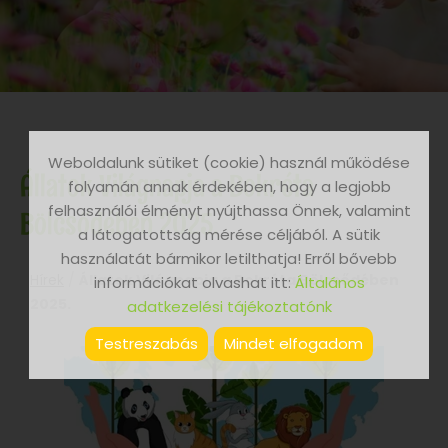
Weboldalunk sütiket (cookie) használ működése
Állatok Világnapja a Bokréta
folyamán annak érdekében, hogy a legjobb
felhasználói élményt nyújthassa Önnek, valamint
Bölcsődében 2025.
a látogatottság mérése céljából. A sütik
használatát bármikor letilthatja! Erről bővebb
Hírek
/
Állatok Világnapja a Bokréta Bölcsődében
információkat olvashat itt:
Általános
2025.
adatkezelési tájékoztatónk
Testreszabás
Mindet elfogadom