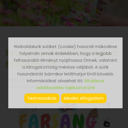
Weboldalunk sütiket (cookie) használ működése
Farsangi családi délután a Városligeti
folyamán annak érdekében, hogy a legjobb
felhasználói élményt nyújthassa Önnek, valamint
Bölcsődében 2025.
a látogatottság mérése céljából. A sütik
használatát bármikor letilthatja! Erről bővebb
Hírek
/
Farsangi családi délután a Városligeti
információkat olvashat itt:
Általános
Bölcsődében 2025.
adatkezelési tájékoztatónk
Testreszabás
Mindet elfogadom