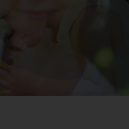
Letöltések
Szakmai Anyagok
Térítési Díj
Kalkulátor
Galéria
Pályázatok
Információ
Dolgozóink Számára