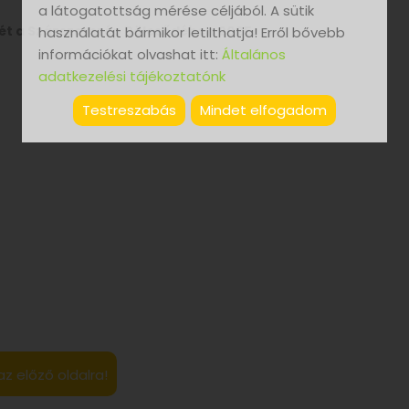
a látogatottság mérése céljából. A sütik
ét a Százszorszép Bölcsődében 2025.
használatát bármikor letilthatja! Erről bővebb
információkat olvashat itt:
Általános
adatkezelési tájékoztatónk
Testreszabás
Mindet elfogadom
az előző oldalra!