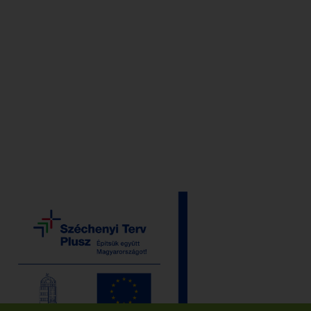
útvonaltervezés