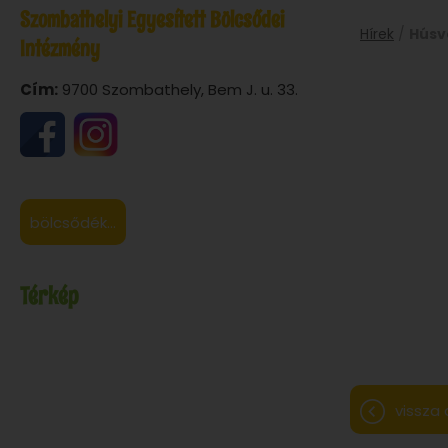
Szombathelyi Egyesített Bölcsődei
Hírek
/
Húsv
Intézmény
Cím:
9700 Szombathely, Bem J. u. 33.
bölcsődék...
Térkép
vissza 