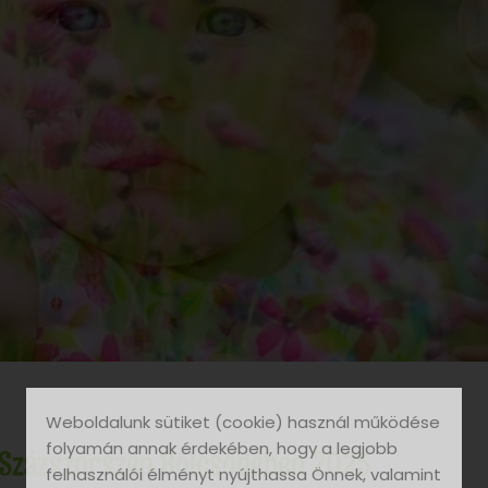
Weboldalunk sütiket (cookie) használ működése
folyamán annak érdekében, hogy a legjobb
 Százszorszép Bölcsődében 2025.
felhasználói élményt nyújthassa Önnek, valamint