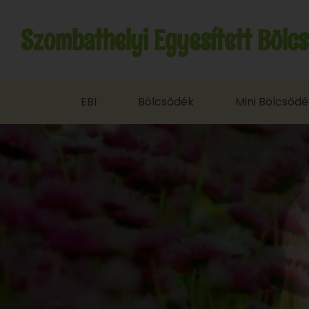
Szombathelyi Egyesített Bölc
EBI
Bölcsődék
Mini Bölcsődé