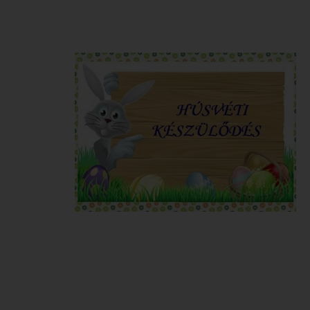
Karrier
Közérdekű Adatok
Advent