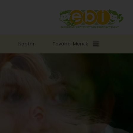
k
Naptár
További Menük
Kapcsolat
Szolgáltatások
Hírek
Egyesületünk