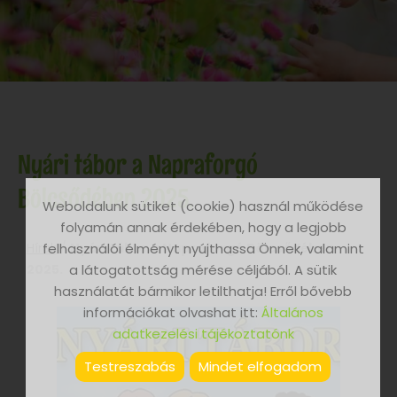
Nyári tábor a Napraforgó
Bölcsődében 2025.
Weboldalunk sütiket (cookie) használ működése
folyamán annak érdekében, hogy a legjobb
felhasználói élményt nyújthassa Önnek, valamint
Hírek
/
Nyári tábor a Napraforgó Bölcsődében
a látogatottság mérése céljából. A sütik
2025.
használatát bármikor letilthatja! Erről bővebb
információkat olvashat itt:
Általános
adatkezelési tájékoztatónk
Testreszabás
Mindet elfogadom