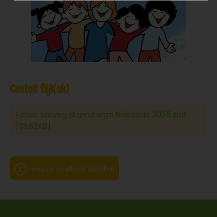
Csatolt fájl(ok)
Tábor szöveg Napraforgó Bölcsőde 2025..pdf
[113,83KB]
vissza az előző oldalra!